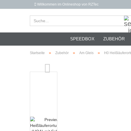
Willkommen im Onlineshop von RZTec
SPEEDBOX
ZUBEHÖR
»
»
»
Startseite
Zubehör
Am Gleis
H0 Heißläuferor