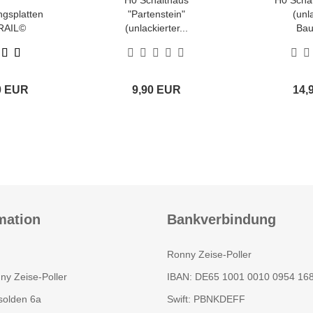
H0 Schalthaus
H0 Schal
gsplatten
"Partenstein"
(unl
RAIL©
(unlackierter...
Bau
0 EUR
9,90 EUR
14,
mation
Bankverbindung
Ronny Zeise-Poller
ny Zeise-Poller
IBAN: DE65 1001 0010 0954 16
olden 6a
Swift: PBNKDEFF