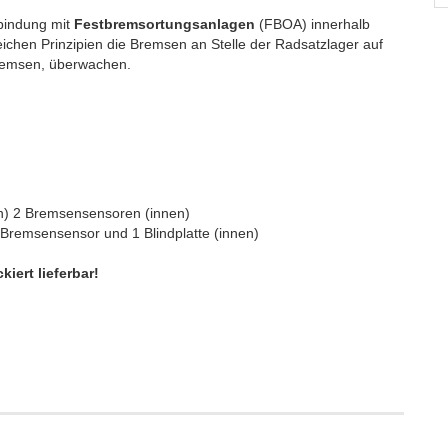
bindung mit
Festbremsortungsanlagen
(FBOA) innerhalb
ichen Prinzipien die Bremsen an Stelle der Radsatzlager auf
remsen, überwachen.
 2 Bremsensensoren (innen)
remsensensor und 1 Blindplatte (innen)
iert lieferbar!