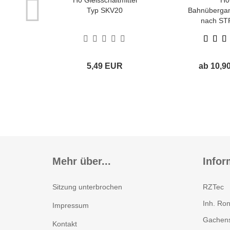
H0 Gleisschaltmittel
H0
Typ SKV20
Bahnübergan
nach ST
5,49 EUR
ab 10,9
Mehr über...
Infor
Sitzung unterbrochen
RZTec
Inh. Ron
Impressum
Gachens
Kontakt