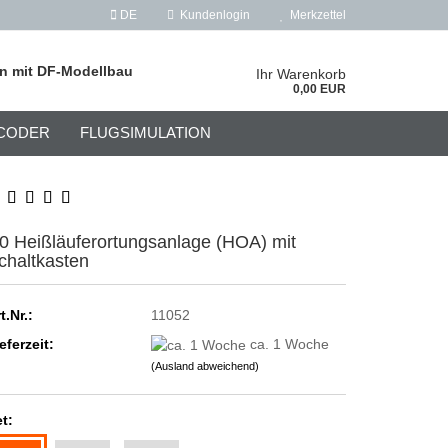
DE
Kundenlogin
Merkzettel
on mit DF-Modellbau
Ihr Warenkorb
0,00 EUR
CODER
FLUGSIMULATION
0 Heißläuferortungsanlage (HOA) mit
chaltkasten
t.Nr.:
11052
eferzeit:
ca. 1 Woche
(Ausland abweichend)
t: