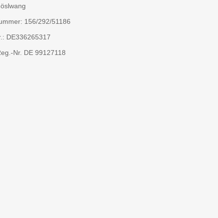
öslwang
ummer: 156/292/51186
r.: DE336265317
g.-Nr. DE 99127118