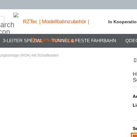
Suche...
In Kooperati
3-LEITER SPEZIAL
TUNNEL & FESTE FAHRBAHN
QDE
tungsanlage (HOA) mit Schaltkasten
H
S
Ar
Li
Se