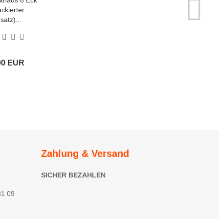
thaus 8 Eck
ackierter
satz)...
90 EUR
Zahlung & Versand
SICHER BEZAHLEN
81 09