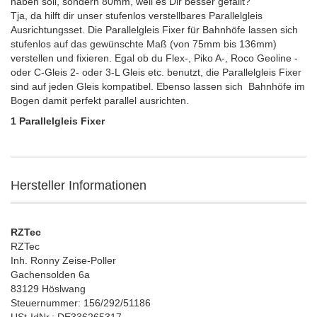
haben soll, sondern 80mm, weil es Dir besser gefällt?
Tja, da hilft dir unser stufenlos verstellbares Parallelgleis
Ausrichtungsset. Die Parallelgleis Fixer für Bahnhöfe lassen sich
stufenlos auf das gewünschte Maß (von 75mm bis 136mm)
verstellen und fixieren. Egal ob du Flex-, Piko A-, Roco Geoline -
oder C-Gleis 2- oder 3-L Gleis etc. benutzt, die Parallelgleis Fixer
sind auf jeden Gleis kompatibel. Ebenso lassen sich Bahnhöfe im
Bogen damit perfekt parallel ausrichten.
1 Parallelgleis Fixer
Hersteller Informationen
RZTec
RZTec
Inh. Ronny Zeise-Poller
Gachensolden 6a
83129 Höslwang
Steuernummer: 156/292/51186
USt-IdNr.: DE336265317