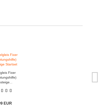
lgleis Fixer
htungshilfe)
steige...
99 EUR