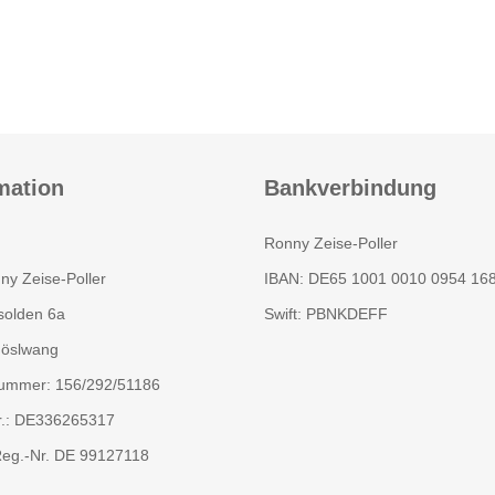
mation
Bankverbindung
Ronny Zeise-Poller
ny Zeise-Poller
IBAN: DE65 1001 0010 0954 16
olden 6a
Swift: PBNKDEFF
öslwang
ummer: 156/292/51186
r.: DE336265317
g.-Nr. DE 99127118