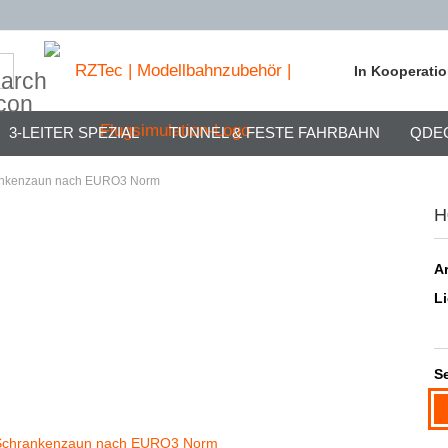
Suche...
In Kooperati
3-LEITER SPEZIAL
TUNNEL & FESTE FAHRBAHN
QDE
ankenzaun nach EURO3 Norm
H
Ar
Li
Se