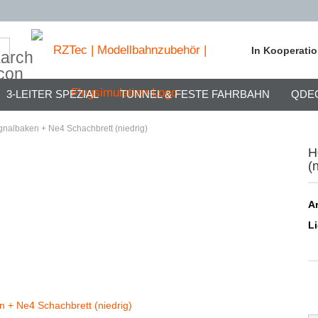
Suche...
In Kooperati
3-LEITER SPEZIAL
TUNNEL & FESTE FAHRBAHN
QDE
gnalbaken + Ne4 Schachbrett (niedrig)
H
(
Ar
Li