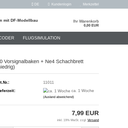
DE
Kundenlogin
Merkzettel
on mit DF-Modellbau
Ihr Warenkorb
0,00 EUR
CODER
FLUGSIMULATION
0 Vorsignalbaken + Ne4 Schachbrett
niedrig)
t.Nr.:
11011
eferzeit:
ca. 1 Woche
(Ausland abweichend)
7,99 EUR
inkl. 19% MwSt. zzgl.
Versand