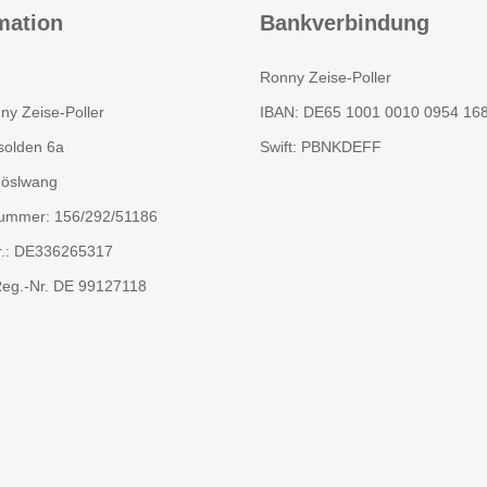
mation
Bankverbindung
Ronny Zeise-Poller
ny Zeise-Poller
IBAN: DE65 1001 0010 0954 16
olden 6a
Swift: PBNKDEFF
öslwang
ummer: 156/292/51186
r.: DE336265317
g.-Nr. DE 99127118