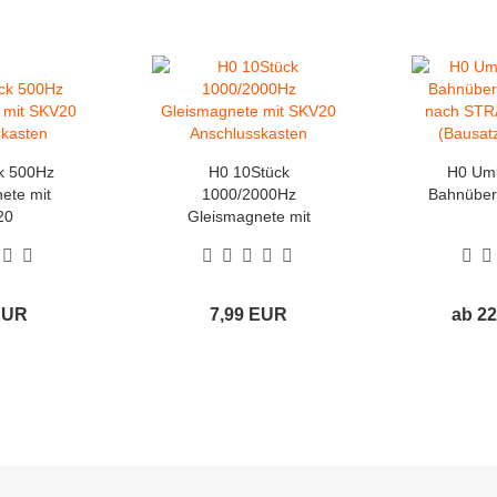
k 500Hz
H0 10Stück
H0 Umla
ete mit
1000/2000Hz
Bahnüberg
20
Gleismagnete mit
asten...
SKV20...
EUR
7,99 EUR
ab 2