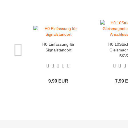
H0 Einfassung für
H0 10Stüc
Signalstandort
Gleismagn
SKV
Anschlussk
9,90 EUR
7,99 