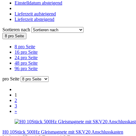
Einstelldatum absteigend
Lieferzeit aufsteigend
Lieferzeit absteigend
Sortieren nach
8 pro Seite
8 pro Seite
16 pro Seite
24 pro Seite
48 pro Seite
96 pro Seite
pro Seite
1
2
3
»
H0 10Stück 500Hz Gleismagnete mit SKV20 Anschlusskasten